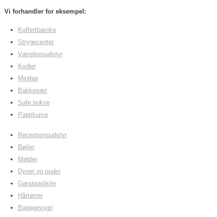
Vi forhandler for eksempel:
Kuffertbænke
Strygecenter
Værelsesudstyr
Kedler
Minibar
Bakkesæt
​Safe bokse
Papirkurve
Receptionsudstyr
Bøjler
Møbler
​Dyner og puder
Gæsteartikler
Hårtørrer
Bagagevogn