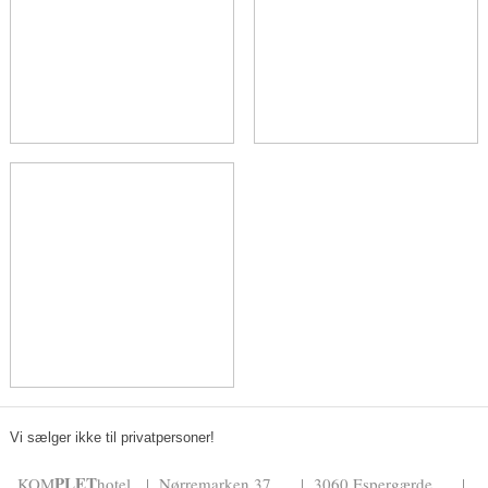
Vi sælger ikke til privatpersoner!​
PLET
KOM
hotel | Nørremarken 37 | 3060 Espergærde |